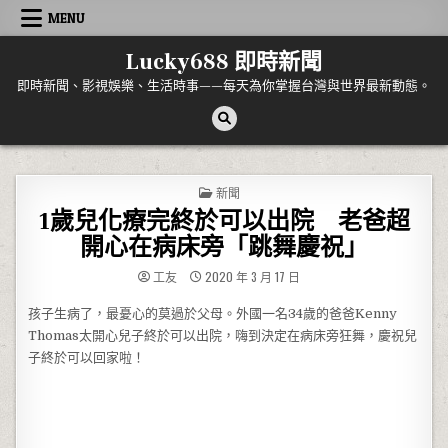
Skip to content
MENU
Lucky688 即時新聞
即時新聞、影視娛樂、生活時事——每天為你掌握台灣與世界最新動態。
POSTED IN
新聞
1歲兒化療完終於可以出院 老爸超
開心在病床旁「跳舞慶祝」
工友
2020 年 3 月 17 日
孩子生病了，最憂心的莫過於父母。外國一名34歲的爸爸Kenny
Thomas太開心兒子終於可以出院，嗨到決定在病床旁狂舞，慶祝兒
子終於可以回家啦！