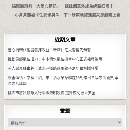
文章導覽
貓咪胸前有「大愛心標記」 姐妹倆意外成為網路紅喵！ →
← 小月月頭被卡住悲慘哭叫 下一秒原地復活原來是戲精上身
近期文章
善心捐贈住警器發揮效益！新店住宅火警搶先預警
推動偏鄉數位培力！中市清水數位機會中心正式揭牌啟用
千人踩風騎車趣！清水區道路踩風親子嘉年華熱鬧登場
米香傳情、幸福「稻」來！清水單身聯誼16對譜出幸福序曲 配對率
高達八成四
桃園市將試辦導入行穿線照明設備 提升夜間行人安全
彙整
彙整