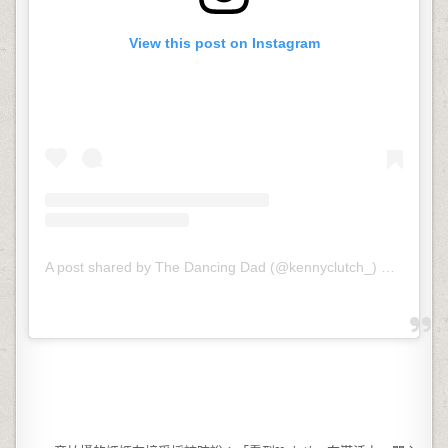
View this post on Instagram
A post shared by The Dancing Dad (@kennyclutch_)
on
Jul 21