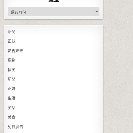
彙整
新聞
正妹
影視娛樂
寵物
搞笑
新聞
正妹
生活
笑話
美食
免費廣告