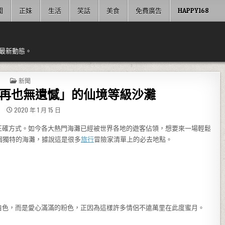
聞
正妹
生活
笑話
美食
免費廣告
HAPPY168
最新動態。
POSTED IN
新聞
生再也無遺憾」的仙境等級沙灘
2020 年 1 月 15 日
正確方式。如今各大熱門海灘已經被世界各地的遊客佔領，想要來一場輕鬆
個獨特的海灘，據說這是很多
旅行
冒險家清單上的必去地點。
白色，而是愛心滿滿的粉色，正因為這樣許多情侶不遠萬里在此度蜜月。