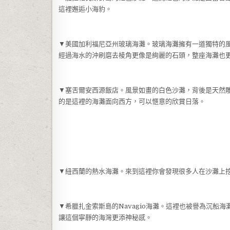
這裡邂逅小海豹。
▼美國加利福尼亞州玻璃海灘。玻璃海灘擁有一道獨特的
經過海水的沖刷磨去棱角更像是絢麗的石頭，整座海灘也
▼塞舌爾安西源飯店。風景如畫的白色沙灘，背後是天然
的是這裡的海灘面向西方，可以愜意的欣賞日落。
▼紐西蘭的熱水海灘。來到這裡你會發現很多人在沙灘上
▼希臘扎金索斯島的Navagio海灘。這裡也被譽為沉
讓這個寧靜的海灣更添神秘感。