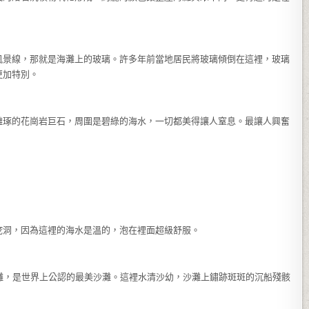
風景線，那就是海灘上的玻璃。許多年前當地居民將玻璃傾倒在這裡，玻璃
更加特別。
雕琢的花崗岩巨石，周圍是碧綠的海水，一切都美得讓人窒息。最讓人興奮
挖洞，因為這裡的海水是溫的，泡在裡面超級舒服。
船海灘，是世界上公認的最美沙灘。這裡水清沙幼，沙灘上鏽跡斑斑的沉船殘骸