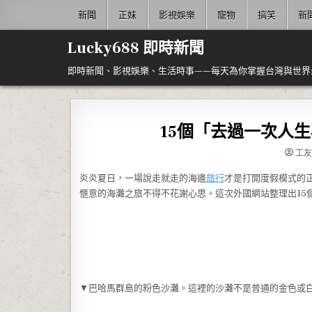
Skip to content
新聞
正妹
影視娛樂
寵物
搞笑
新
Lucky688 即時新聞
即時新聞、影視娛樂、生活時事——每天為你掌握台灣與世界
15個「去過一次人
工友
炎炎夏日，一場說走就走的海邊
旅行
才是打開度假模式的
愜意的海灘之旅不得不花謝心思。這次外國網站整理出15
▼巴哈馬群島的粉色沙灘。這裡的沙灘不是普通的金色或