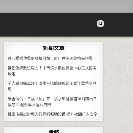
近期文章
善心捐贈住警器發揮效益！新店住宅火警搶先預警
推動偏鄉數位培力！中市清水數位機會中心正式揭牌
啟用
千人踩風騎車趣！清水區道路踩風親子嘉年華熱鬧登
場
米香傳情、幸福「稻」來！清水單身聯誼16對譜出幸
福序曲 配對率高達八成四
桃園市將試辦導入行穿線照明設備 提升夜間行人安全
彙整