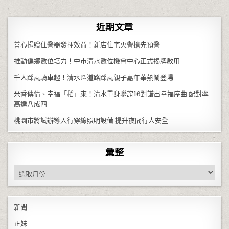
近期文章
善心捐贈住警器發揮效益！新店住宅火警搶先預警
推動偏鄉數位培力！中市清水數位機會中心正式揭牌啟用
千人踩風騎車趣！清水區道路踩風親子嘉年華熱鬧登場
米香傳情、幸福「稻」來！清水單身聯誼16對譜出幸福序曲 配對率
高達八成四
桃園市將試辦導入行穿線照明設備 提升夜間行人安全
彙整
彙整
新聞
正妹