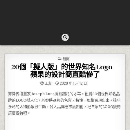
POSTED IN
新聞
20個「擬人版」的世界知名Logo
蘋果的設計簡直酷慘了
工友
2020 年 1 月 12 日
菲律賓插畫家Joseph Luna擁有獨特的才華。他將20個世界知名品
牌的LOGO擬人化，巧妙將品牌的色彩、特性、風格表現出來。這些
多彩的人物形象很生動，各大品牌應該感謝他，把自家的LOGO變得
這麼獨特吧。