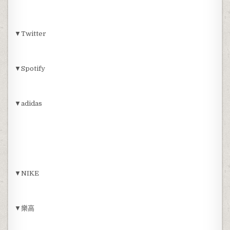
▼Twitter
▼Spotify
▼adidas
▼NIKE
▼樂高