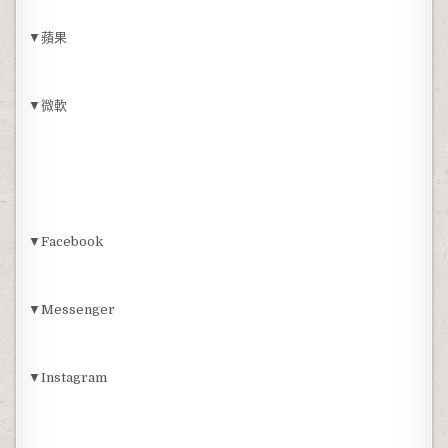
▼蘋果
▼微軟
▼Facebook
▼Messenger
▼Instagram