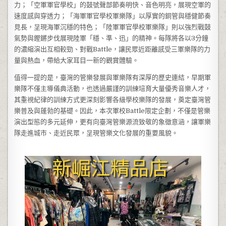
力；「空軍軍官學校」的鼓號聲部節奏明快、音色明亮，展現空軍的
速度感與穿透力；「海軍軍官學校軍樂隊」以厚實的銅管與穩健節奏
見長，呈現海軍沉穩的特色；「陸軍軍官學校軍樂隊」則以強烈戰鼓
氣勢與鏗鏘步伐展現陸軍「穩、準、迅」的精神。每隊將各以3分鐘
的濃縮演出互相較勁、對戰Battle，讓民眾近距離感受三軍樂隊的力
量與熱血，帶給大家耳目一新的觀賞體驗。
值得一提的是，臺灣的管樂發展與軍樂隊有深厚的歷史連結，早期軍
樂隊不僅主導儀典活動，也透過嚴謹的訓練培育大量優秀音樂人才，
其重視紀律的訓練方式更深刻影響各級學校樂隊的發展，奠定臺灣管
樂普及與蓬勃的基礎。因此，本次軍校Battle限定企劃，不僅是管樂
演出型態的多元延伸，更有向臺灣管樂源流致敬的象徵意涵，讓軍樂
隊走進城市、走近民眾，呈現管樂文化發展的重要風貌。