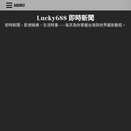
Skip to content
MENU
Lucky688 即時新聞
即時新聞、影視娛樂、生活時事——每天為你掌握台灣與世界最新動態。