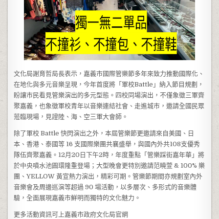
文化局謝育哲局長表示，嘉義市國際管樂節多年來致力推動國際化、
在地化與多元音樂呈現，今年首度將「軍校Battle」納入節目規劃，
盼讓市民看見管樂演出的多元型態。四校同場演出，不僅象徵三軍齊
聚嘉義，也象徵軍校青年以音樂連結社會、走進城市，邀請全國民眾
蒞臨現場，見證陸、海、空三軍大會師。
除了軍校 Battle 快閃演出之外，本屆管樂節更邀請來自美國、日
本、香港、泰國等 16 支國際樂團共襄盛舉，與國內外共108支優秀
隊伍齊聚嘉義。12月20日下午2時，年度重點「管樂踩街嘉年華」將
於中央噴水池圓環隆重登場；大型晚會更特別邀請范曉萱 & 100% 樂
團、YELLOW 黃宣熱力演出，精彩可期。管樂節期間亦規劃室內外
音樂會及周邊巡演等超過 90 場活動，以多層次、多形式的音樂體
驗，全面展現嘉義市鮮明而獨特的文化魅力。
更多活動資訊可上嘉義市政府文化局官網