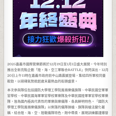
2025嘉義市國際管樂節將於12月19日至1月1日盛大展開，今年特別
推出全新亮點企劃「陸・海・空三軍聯合BATTLE」快閃演出，12月
20日上午11時在嘉義市政府前中山路震撼登場，集結四所軍校同臺
較勁，以磅礡氣勢掀起歲末最熱血的街頭盛景。
本次參與隊伍包括國防大學理工學院風嶺樂儀旗隊、中華民國空軍軍
官學校、中華民國海軍軍官學校軍樂隊及中華民國陸軍軍官學校軍樂
隊，皆為國內極具代表性的軍樂與樂儀隊、各具鮮明特色。「國防大
學理工學院風嶺樂儀旗隊」以俐落的儀隊操槍、旗隊與槍法變化著
稱，結合陸、海、空、陸戰儀隊特色，剛中帶柔，展現訓練嚴謹爆發