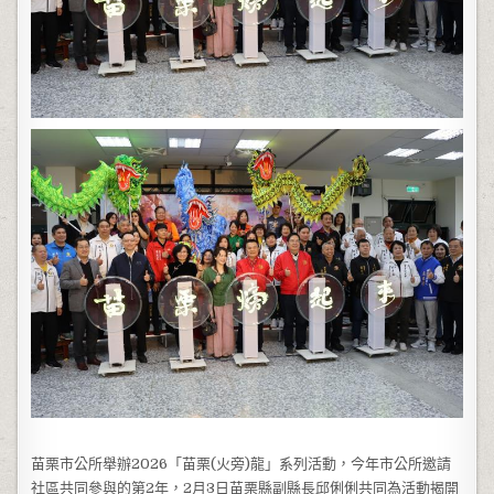
苗栗市公所舉辦2026「苗栗(火旁)龍」系列活動，今年市公所邀請
社區共同參與的第2年，2月3日苗栗縣副縣長邱俐俐共同為活動揭開