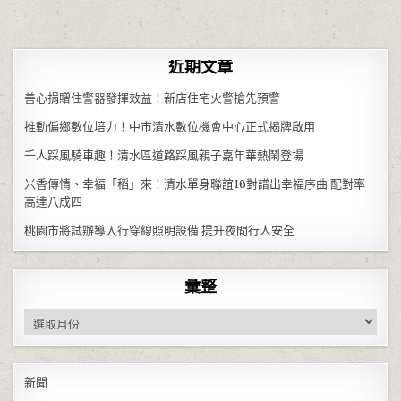
近期文章
善心捐贈住警器發揮效益！新店住宅火警搶先預警
推動偏鄉數位培力！中市清水數位機會中心正式揭牌啟用
千人踩風騎車趣！清水區道路踩風親子嘉年華熱鬧登場
米香傳情、幸福「稻」來！清水單身聯誼16對譜出幸福序曲 配對率
高達八成四
桃園市將試辦導入行穿線照明設備 提升夜間行人安全
彙整
彙整
新聞