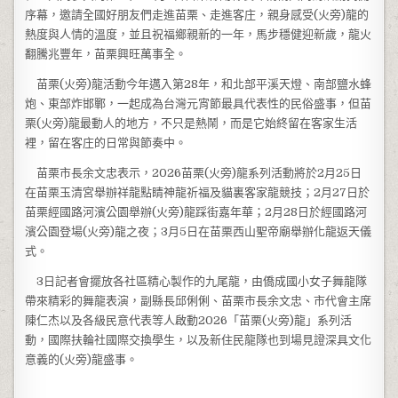
序幕，邀請全國好朋友們走進苗栗、走進客庄，親身感受(火旁)龍的
熱度與人情的溫度，並且祝福鄉親新的一年，馬步穩健迎新歲，龍火
翻騰兆豐年，苗栗興旺萬事全。
苗栗(火旁)龍活動今年邁入第28年，和北部平溪天燈、南部鹽水蜂
炮、東部炸邯鄲，一起成為台灣元宵節最具代表性的民俗盛事，但苗
栗(火旁)龍最動人的地方，不只是熱鬧，而是它始終留在客家生活
裡，留在客庄的日常與節奏中。
苗栗市長余文忠表示，2026苗栗(火旁)龍系列活動將於2月25日
在苗栗玉清宮舉辦祥龍點睛神龍祈福及貓裏客家龍競技；2月27日於
苗栗經國路河濱公園舉辦(火旁)龍踩街嘉年華；2月28日於經國路河
濱公園登場(火旁)龍之夜；3月5日在苗栗西山聖帝廟舉辦化龍返天儀
式。
3日記者會擺放各社區精心製作的九尾龍，由僑成國小女子舞龍隊
帶來精彩的舞龍表演，副縣長邱俐俐、苗栗市長余文忠、市代會主席
陳仁杰以及各級民意代表等人啟動2026「苗栗(火旁)龍」系列活
動，國際扶輪社國際交換學生，以及新住民龍隊也到場見證深具文化
意義的(火旁)龍盛事。