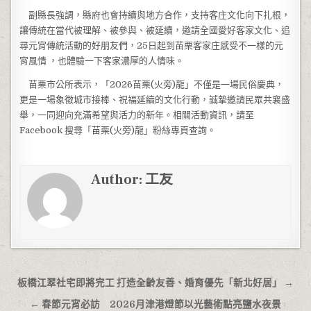
副縣長強調，縣府也會持續與地方合作，支持客庄文化向下扎根，
讓傳統在當代被理解、被參與、被延續，邀請全國愛好客家文化、追
尋元宵傳統活動的好朋友們，25日起到苗栗客家庄感受不一樣的元
宵風情 ，也體驗一下客家濃厚的人情味。
苗栗市公所表示，「2026苗栗(火旁)龍」不僅是一場民俗慶典，
更是一場象徵城市接棒、祝福延續的文化行動，誠摯邀請民眾共襄盛
舉，一同迎向充滿希望與活力的新年。相關活動資訊，請至
Facebook 搜尋「苗栗(火旁)龍」粉絲專頁查詢。
Author:
工友
文章導覽
板橋江翠社宅即將完工 打造全齡友善、婚育優先「新北好居」 →
← 春節元宵必訪 2026月津港燈節以光藝術點亮鹽水夜景