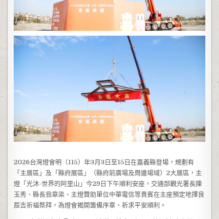
2026台灣燈會明（115）年3月3日至15日在嘉義縣登場，規劃有
「主展區」及「縣府展區」（縣府前廣場及周邊場域）2大展區，主
燈「光沐-世界的阿里山」今29日下午順利安座，交通部觀光署長陳
玉秀、縣長翁章梁、主燈贊助單位中華電信等貴賓在主座預定地擇良
辰吉祈福祭拜，為燈會揭開籌備序章、祈求平安順利。