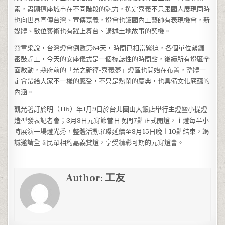
素，盡顯這座城市在不同階段的魅力，選定嘉義不只跟國人展現同時
也向世界宣傳台灣、宣傳嘉義，燈會也讓國內工藝師有表現機會，新
媒體、數位藝術也有躍上舞台、講述土地故事的契機。
翁章梁說，台灣燈會倒數第64天，時間已相當緊迫，各個單位緊鑼
密鼓趕工，今天的安座儀式是一個標誌性的時間點，後續所有燈區全
面啟動，縣府前的「光之新徑-嘉義夢」燈區也開始在布置，整體一
定會帶給大家不一樣的感受，不只是熱鬧的慶典，也具備文化底蘊的
內涵。
觀光署訂於明（115）年1月9日於台北圓山大飯店舉行主燈暨小提燈
造型發表記者會；3月3日元宵節當日晚間7點正式開燈，主燈每半小
時展演一場燈光秀，整體活動璀璨延續至3月15日晚上10點結束，竭
誠邀請全國民眾相約嘉義賞燈，享受精彩可期的元宵燈會。
Author:
工友