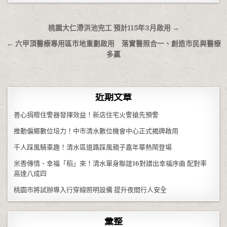
文章導覽
桃園大仁滯洪池完工 預計115年3月啟用 →
← 六甲頂醫療專用區市地重劃啟用 落實醫照合一、創造市民與醫療
多贏
近期文章
善心捐贈住警器發揮效益！新店住宅火警搶先預警
推動偏鄉數位培力！中市清水數位機會中心正式揭牌啟用
千人踩風騎車趣！清水區道路踩風親子嘉年華熱鬧登場
米香傳情、幸福「稻」來！清水單身聯誼16對譜出幸福序曲 配對率
高達八成四
桃園市將試辦導入行穿線照明設備 提升夜間行人安全
彙整