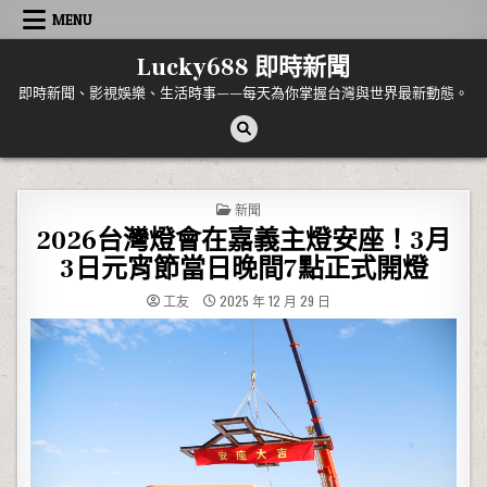
Skip to content
MENU
Lucky688 即時新聞
即時新聞、影視娛樂、生活時事——每天為你掌握台灣與世界最新動態。
POSTED IN
新聞
2026台灣燈會在嘉義主燈安座！3月
3日元宵節當日晚間7點正式開燈
工友
2025 年 12 月 29 日