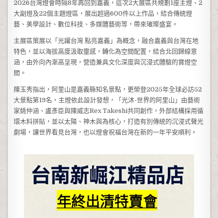
2026台灣燈會時隔8年再回到嘉義，這次2大展區共規劃1座主燈、2
大副燈及22個主題燈區，展出超過600件以上作品，結合傳統燈
藝、美學設計、數位科技、多媒體藝術等，帶來璀璨盛宴。
主展區策展以「光躍台灣 點亮嘉義」為概念，融合嘉義與台灣在地
特色，並以海拔高度汲取靈感，轉化為空間配置，結合北回歸線意
涵，由外向內漸高呈現，營造兼具文化深度與沉浸式體驗的賞燈空
間。
陳玉秀指出，阿里山是嘉義縣知名景點，更榮登2025年全球必訪52
大景點第19名，主燈依此設計發想，「光沐-世界的阿里山」由藝術
家姚仲涵、盧彥臣與陳威志Rex Takeshi共同創作，外部結構採用循
環木料拼貼，並以太陽、神木與為核心，打造有別傳統的沉浸式聲光
劇場，讓世界看見台灣，也以燈會祝福台灣在新的一年平安順利。