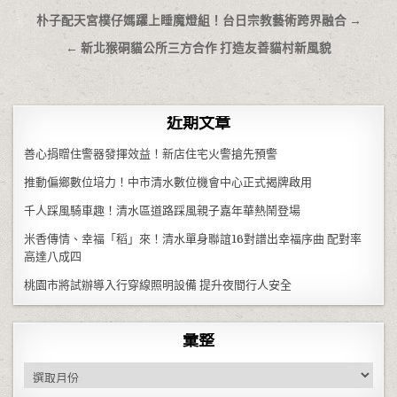
文章導覽
朴子配天宮樸仔媽躍上睡魔燈組！台日宗教藝術跨界融合 →
← 新北猴硐貓公所三方合作 打造友善貓村新風貌
近期文章
善心捐贈住警器發揮效益！新店住宅火警搶先預警
推動偏鄉數位培力！中市清水數位機會中心正式揭牌啟用
千人踩風騎車趣！清水區道路踩風親子嘉年華熱鬧登場
米香傳情、幸福「稻」來！清水單身聯誼16對譜出幸福序曲 配對率
高達八成四
桃園市將試辦導入行穿線照明設備 提升夜間行人安全
彙整
彙整