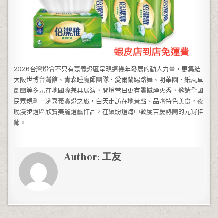
2026台灣燈會不只有嘉義燈區呈現這幾年發展的動人力量，更集結
大阪世博台灣館、青森睡魔師團隊、愛爾蘭踢踏舞、明華園、紙風車
劇團等多元在地國際兼具展演，開燈當日更有震撼煙火秀，邀請全國
民眾規劃一趟嘉義賞燈之旅，白天走訪在地景點、品嚐特色美食，夜
晚漫步燈區欣賞美麗燈藝作品，在繽紛燈海中歡度吉慶熱鬧的元宵佳
節。
Author:
工友