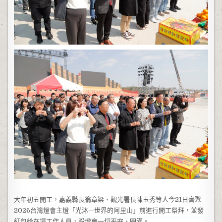
大年初五開工，嘉義縣長翁章梁、觀光署長陳玉秀等人今21日齊聚
2026台灣燈會主燈「光沐—世界的阿里山」前進行開工祭拜，並發
紅包給在場工作人員，盼燈會一切平安、圓滿。