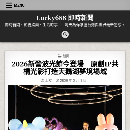
Skip to content
MENU
Lucky688 即時新聞
即時新聞、影視娛樂、生活時事——每天為你掌握台灣與世界最新動態。
POSTED IN
新聞
2026新營波光節今登場 原創IP共
構光影打造天鵝湖夢境場域
工友
2026 年 2 月 8 日