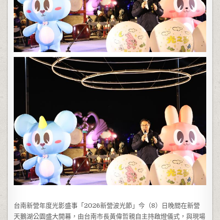
台南新營年度光影盛事「2026新營波光節」今（8）日晚間在新營
天鵝湖公園盛大開幕，由台南市長黃偉哲親自主持啟燈儀式，與現場