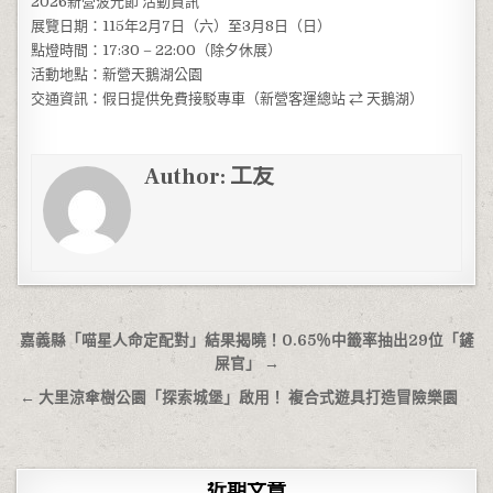
2026新營波光節 活動資訊
展覽日期：115年2月7日（六）至3月8日（日）
點燈時間：17:30 – 22:00（除夕休展）
活動地點：新營天鵝湖公園
交通資訊：假日提供免費接駁專車（新營客運總站 ⇄ 天鵝湖）
Author:
工友
文章導覽
嘉義縣「喵星人命定配對」結果揭曉！0.65％中籤率抽出29位「鏟
屎官」 →
← 大里涼傘樹公園「探索城堡」啟用！ 複合式遊具打造冒險樂園
近期文章