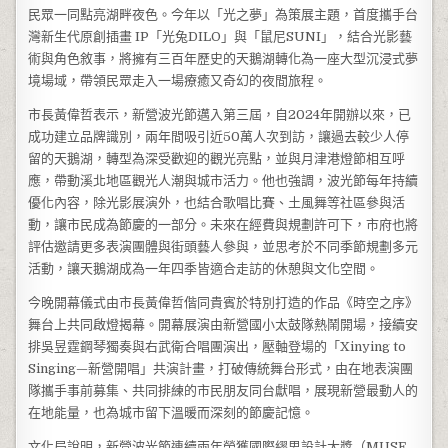
民眾一同點亮湖畔夜色。今年以「光之夢」為策展主題，首度攜手台
灣新生代原創插畫 IP「光兔DILO」與「鼠尼SUNI」，結合光影藝
術與角色敘事，將擁有三百年歷史的天鵝湖轉化為一座大型沉浸式夢
境場域，帶領民眾走入一場療癒又奇幻的夜間旅程。
市長黃偉哲表示，新營波光節邁入第三屆，自2024年開辦以來，已
成功建立品牌識別，兩年間吸引近50萬人次到訪，讓過去較少人停
留的天鵝湖，轉型為深受歡迎的觀光亮點，並與月津港燈節相互呼
應，帶動溪北地區觀光人潮與城市活力。他也強調，波光節每年持續
優化內容，除光影展演外，也結合歌唱比賽、土風舞等社區參與活
動，讓市民成為節慶的一部分。未來在經費與規劃許可下，市府也將
評估邀請更多表演團體與街頭藝人參與，並思考於不同季節規劃多元
活動，讓天鵝湖成為一年四季皆適合走訪的休憩與文化空間。
今晚開幕儀式由市長黃偉哲偕同貴賓於特別打造的作品《時空之序》
舞台上共同啟燈揭幕。開幕展演由新營國小太鼓隊熱鬧開場，接續安
排吳昱霆鋼琴獨奏與右武衛合唱團演出，壓軸登場的「Xinying to
Singing—新營開唱」共演計畫，打破傳統舞台形式，由在地表演團
隊攜手事前募集、共同排練的市民朋友同台獻唱，展現新營最動人的
在地能量，也為城市留下溫暖而深刻的節慶記憶。
文化局說明，新營波光節連續兩年榮獲國際繆思設計大獎（MUSE