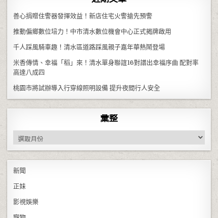
善心捐贈住警器發揮效益！新店住宅火警搶先預警
推動偏鄉數位培力！中市清水數位機會中心正式揭牌啟用
千人踩風騎車趣！清水區道路踩風親子嘉年華熱鬧登場
米香傳情、幸福「稻」來！清水單身聯誼16對譜出幸福序曲 配對率
高達八成四
桃園市將試辦導入行穿線照明設備 提升夜間行人安全
彙整
彙整
新聞
正妹
影視娛樂
寵物