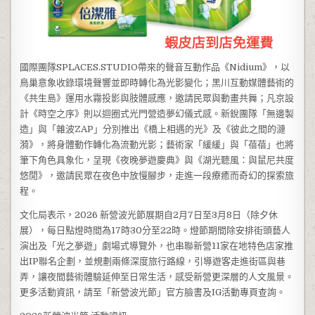
國際團隊SPLACES.STUDIO帶來的聲音互動作品《Nidium》，以
鳥巢意象收錄環境聲響並即時轉化為光影變化；黑川互動媒體藝術的
《共生島》運用水霧投影與肢體感應，邀請民眾與動畫共舞；凡京設
計《時空之序》則以迴圈式光門營造夢幻儀式感。新銳團隊「無邊製
造」與「雜波ZAP」分別推出《橋上相遇的光》及《彼此之間的漣
漪》，將身體動作轉化為流動光影；藝術家「緩緩」與「蓓蓓」也將
筆下角色具象化，呈現《夜晚夢遊慶典》與《湖光聽風：與鼠尼共度
悠閒》，邀請民眾在夜色中放慢腳步，走進一段療癒而奇幻的探索旅
程。
文化局表示，2026 新營波光節展期自2月7日至3月8日（除夕休
展），每日點燈時間為17時30分至22時。燈節期間除安排街頭藝人
演出及「光之夢遊」劇場式導覽外，也串聯新營11家在地特色店家推
出IP聯名企劃，並規劃兩條深度旅行路線，引導遊客走進街區與巷
弄，讓夜間藝術體驗延伸至日常生活，感受新營更深層的人文風景。
更多活動資訊，請至「新營波光節」官方臉書及IG活動專頁查詢。