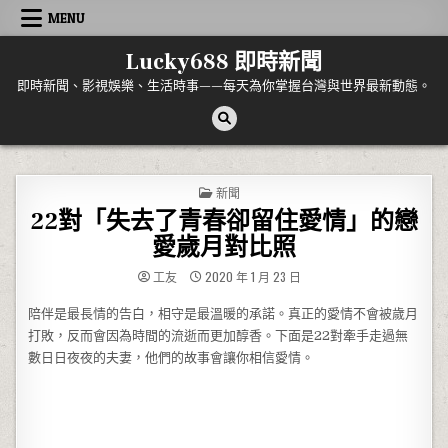
Skip to content
MENU
Lucky688 即時新聞
即時新聞、影視娛樂、生活時事——每天為你掌握台灣與世界最新動態。
POSTED IN
新聞
22對「失去了青春卻留住愛情」的戀
愛歲月對比照
工友
2020 年 1 月 23 日
陪伴是最長情的告白，相守是最溫暖的承諾。真正的愛情不會被歲月
打敗，反而會因為時間的流逝而更加醇香。下面是22對牽手走過無
數日日夜夜的夫妻，他們的故事會讓你相信愛情。