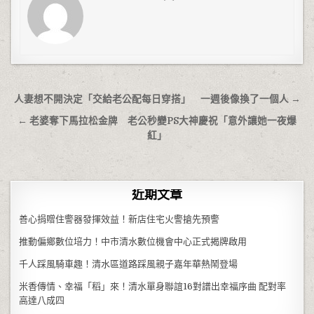
文章導覽
人妻想不開決定「交給老公配每日穿搭」 一週後像換了一個人 →
← 老婆奪下馬拉松金牌 老公秒變PS大神慶祝「意外讓她一夜爆
紅」
近期文章
善心捐贈住警器發揮效益！新店住宅火警搶先預警
推動偏鄉數位培力！中市清水數位機會中心正式揭牌啟用
千人踩風騎車趣！清水區道路踩風親子嘉年華熱鬧登場
米香傳情、幸福「稻」來！清水單身聯誼16對譜出幸福序曲 配對率
高達八成四