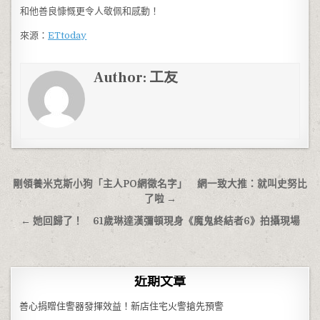
和他善良慷慨更令人敬佩和感動！
來源：
ETtoday
Author:
工友
文章導覽
剛領養米克斯小狗「主人PO網徵名字」 網一致大推：就叫史努比
了啦 →
← 她回歸了！ 61歲琳達漢彌頓現身《魔鬼終結者6》拍攝現場
近期文章
善心捐贈住警器發揮效益！新店住宅火警搶先預警