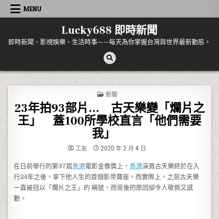
Skip to content
MENU
Lucky688 即時新聞
即時新聞、影視娛樂、生活時事——每天為你掌握台灣與世界最新動態。
POSTED IN
新聞
23年拍93部片… 古天樂變「爛片之
王」 蓋100所學校直言「他們需要
我」
工友
2020 年 2 月 4 日
在日前舉行的第37屆
香港
電影金像獎上，
香港
演員古天樂終於在入
行24年之後，拿下他人生的首個影帝寶座。而實際上，之前古天樂
一直被冠以「爛片之王」的 稱號，而背後的原因卻令人敬佩又感
動。