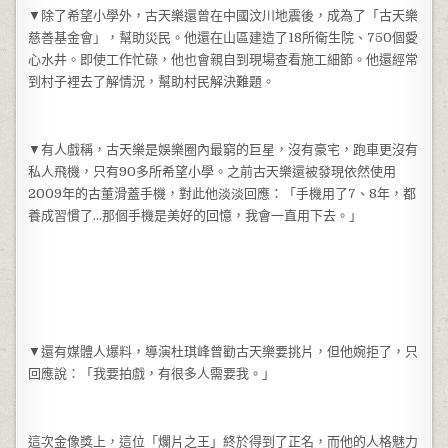
▼除了希望小學外，古天樂還曾在中國汶川地震後，成為了「古天樂
慈善基金會」，幫助災民。他還在山區建造了18所衛生院、750個愛
心水井。即使工作忙碌，他也會親自到現場查看施工細節。他還經常
到村子裡去了解情況，幫助村民解決難題。
▼有人戲稱，古天樂是娛樂圈內最窮的巨星，沒有豪宅，跑車更沒有
私人飛機，只有90多所希望小學。之前古天樂還被發現依然使用
2009年的古董滑蓋手機，對此他淡淡回應：「手機用了7、8年，都
養成習慣了…那個手機是美好的回憶，我會一直用下去。」
▼還有媒體人爆料，導演杜琪峰曾勸古天樂要挑片，但他婉拒了，只
回應說：「我要拍戲，有很多人需要我。」
這次金像獎上，這位「爛片之王」終於得到了正名，而他的人格魅力