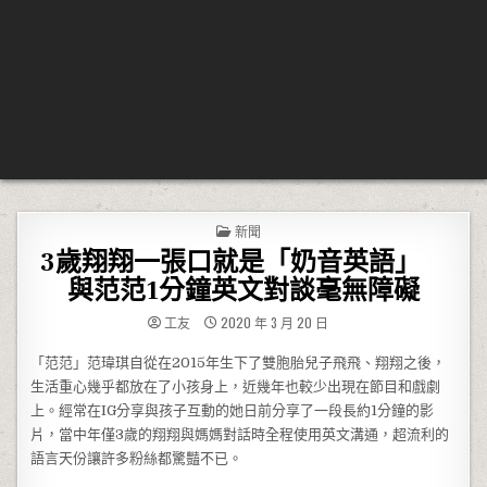
POSTED IN
新聞
3歲翔翔一張口就是「奶音英語」
與范范1分鐘英文對談毫無障礙
工友
2020 年 3 月 20 日
「范范」范瑋琪自從在2015年生下了雙胞胎兒子飛飛、翔翔之後，
生活重心幾乎都放在了小孩身上，近幾年也較少出現在節目和戲劇
上。經常在IG分享與孩子互動的她日前分享了一段長約1分鐘的影
片，當中年僅3歲的翔翔與媽媽對話時全程使用英文溝通，超流利的
語言天份讓許多粉絲都驚豔不已。