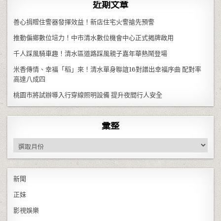
近期文章
善心捐贈住警器發揮效益！新店住宅火警搶先預警
推動偏鄉數位培力！中市清水數位機會中心正式揭牌啟用
千人踩風騎車趣！清水區道路踩風親子嘉年華熱鬧登場
米香傳情、幸福「稻」來！清水單身聯誼16對譜出幸福序曲 配對率
高達八成四
桃園市將試辦導入行穿線照明設備 提升夜間行人安全
彙整
彙整
新聞
正妹
影視娛樂