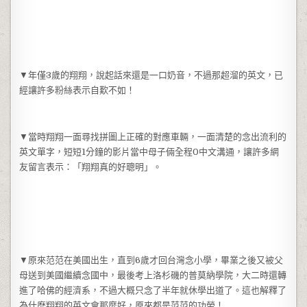
▼年僅3歲的翔翔，說起話來還是一口奶音，不過那超溜的英文，已
經讓許多粉絲表示自歎不如！
▼當時翔翔一面尋找拼圖上正確的對應車輛，一面清楚的念出流利的
英文單字，短短1分鐘的影片當中母子倆全程0中文溝通，讓許多網
友留言表示：「翔翔真的好聰明」。
▼原來范范在美國出生，直到6歲才回台灣念小學，畢業之後又被父
母送到美國繼續念國中，最後考上洛杉磯的普莫納學院，大二時還轉
進了哈佛的經濟系，不過大概只念了半年就休學出道了。這也解釋了
為什麽翔翔的英文會那麼好，原來都是范范的功勞！