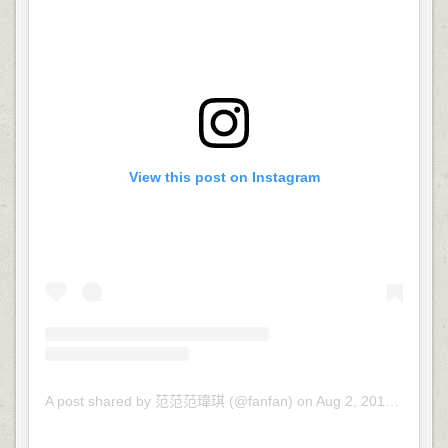
View this post on Instagram
A post shared by 范范范瑋琪 (@fanfan)
on
Aug 2, 2018 at 12:28am PDT