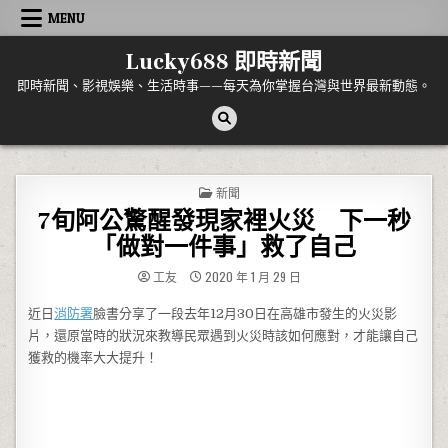
Skip to content
MENU
Lucky688 即時新聞
即時新聞、影視娛樂、生活時事——每天為你掌握台灣與世界最新動態。
POSTED IN
新聞
7旬阿公驚醒發現家裡火災 下一秒
「做對一件事」救了自己
工友
2020 年 1 月 29 日
近日
消防署
臉書分享了一段去年12月30日在高雄市發生的火災影
片，還原當時的狀況來教導民眾遇到火災時該如何應對，才能讓自己
獲救的機率大大提升！