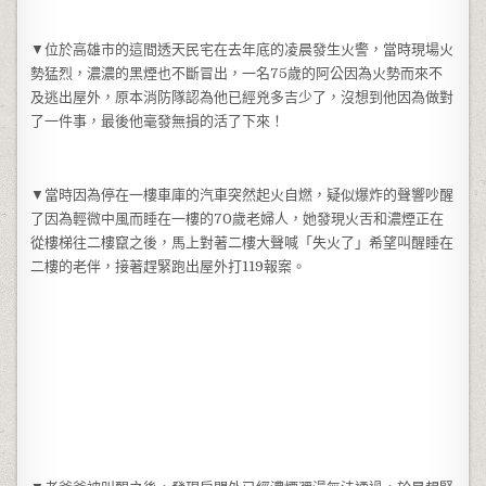
▼位於高雄市的這間透天民宅在去年底的凌晨發生火警，當時現場火
勢猛烈，濃濃的黑煙也不斷冒出，一名75歲的阿公因為火勢而來不
及逃出屋外，原本消防隊認為他已經兇多吉少了，沒想到他因為做對
了一件事，最後他毫發無損的活了下來！
▼當時因為停在一樓車庫的汽車突然起火自燃，疑似爆炸的聲響吵醒
了因為輕微中風而睡在一樓的70歲老婦人，她發現火舌和濃煙正在
從樓梯往二樓竄之後，馬上對著二樓大聲喊「失火了」希望叫醒睡在
二樓的老伴，接著趕緊跑出屋外打119報案。