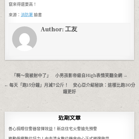
竄來得還要高！
來源：
消防署
臉書
Author:
工友
文章導覽
「啊～我被射中了」 小男孩影帝級自High表情笑翻全網 →
← 每天「跑15分鐘」月減7公斤！ 安心亞介紹秘訣：這樣比跑30分
鐘更好
近期文章
善心捐贈住警器發揮效益！新店住宅火警搶先預警
推動偏鄉數位培力！中市清水數位機會中心正式揭牌啟用