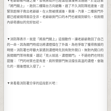
▼老爺爺被叫醒之後，發現房間外已經濃煙瀰漫無法通過，於是趕緊
「將門關上」，跑到二樓陽台方向避難，過了不久消防隊抵達後，趕
緊架起梯子救出老爺爺。在火勢被撲滅後，車庫、汽車、二樓房門外
都已經被燒得面目全非，老爺爺房門口的木門也被燒到碳化，但房間
內卻奇蹟似的完好如初。
▼消防隊表示，就是「將房門關上」這個動作，讓老爺爺救回了自己
的一命。因為關門時成功將濃煙擋在了外面，為他爭取了獲得救援的
時間。消防署也呼籲大家遇到濃煙時先到有對外開口、無對內開口的
房間關門等待救援，謹記「見火就逃，濃煙關門」。不過他們也特別
提醒：「門的材質也是有差，廁所塑膠門無法擋住高溫的濃煙，會融
化的，隨後煙就入侵了」。
▼來看看消防署分享的這段影片吧：