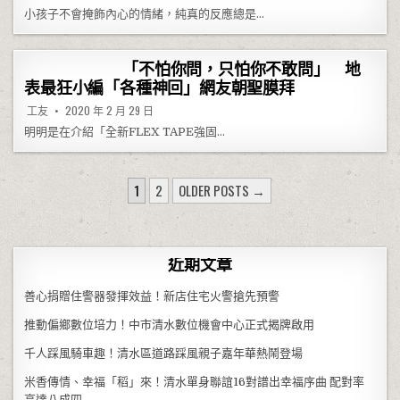
小孩子不會掩飾內心的情緒，純真的反應總是…
「不怕你問，只怕你不敢問」 地
表最狂小編「各種神回」網友朝聖膜拜
工友
2020 年 2 月 29 日
明明是在介紹「全新FLEX TAPE強固…
文章分頁
1
2
OLDER POSTS →
近期文章
善心捐贈住警器發揮效益！新店住宅火警搶先預警
推動偏鄉數位培力！中市清水數位機會中心正式揭牌啟用
千人踩風騎車趣！清水區道路踩風親子嘉年華熱鬧登場
米香傳情、幸福「稻」來！清水單身聯誼16對譜出幸福序曲 配對率
高達八成四