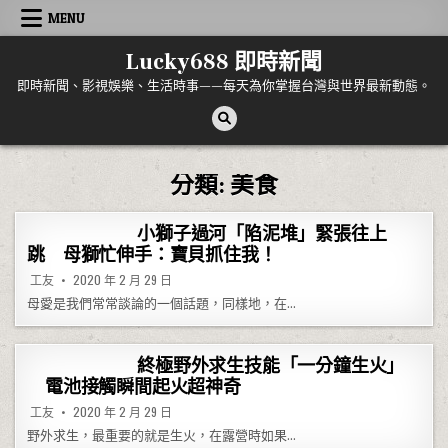
Skip to content
MENU
Lucky688 即時新聞
即時新聞、影視娛樂、生活時事——每天為你掌握台灣與世界最新動態。
分類:
美食
小獅子過河「陷泥堆」緊張往上
跳 母獅忙伸手：寶貝抓住我！
工友
2020 年 2 月 29 日
母愛是我們常常談論的一個話題，同樣地，在…
終極野外求生技能「一分鐘生火」
電池接觸瞬間起火超神奇
工友
2020 年 2 月 29 日
野外求生，最重要的就是生火，在露營時如果…