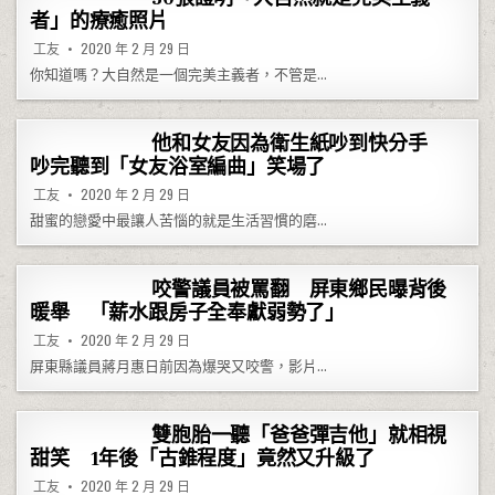
者」的療癒照片
工友
2020 年 2 月 29 日
你知道嗎？大自然是一個完美主義者，不管是…
他和女友因為衛生紙吵到快分手
吵完聽到「女友浴室編曲」笑場了
工友
2020 年 2 月 29 日
甜蜜的戀愛中最讓人苦惱的就是生活習慣的磨…
咬警議員被罵翻 屏東鄉民曝背後
暖舉 「薪水跟房子全奉獻弱勢了」
工友
2020 年 2 月 29 日
屏東縣議員蔣月惠日前因為爆哭又咬警，影片…
雙胞胎一聽「爸爸彈吉他」就相視
甜笑 1年後「古錐程度」竟然又升級了
工友
2020 年 2 月 29 日