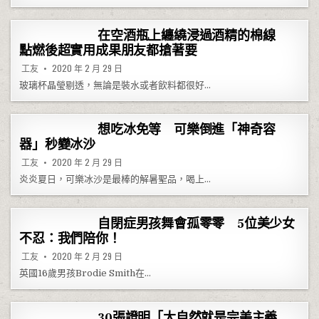
在空酒瓶上纏繞浸過酒精的棉線
點燃後超實用成果朋友都搶著要
工友
2020 年 2 月 29 日
玻璃杯晶瑩剔透，無論是裝水或者飲料都很好…
想吃冰免等 可樂倒進「神奇容
器」秒變冰沙
工友
2020 年 2 月 29 日
炎炎夏日，可樂冰沙是最棒的解暑聖品，喝上…
自閉症男孩舞會孤零零 5位美少女
不忍：我們陪你！
工友
2020 年 2 月 29 日
英國16歲男孩Brodie Smith在…
30張證明「大自然就是完美主義