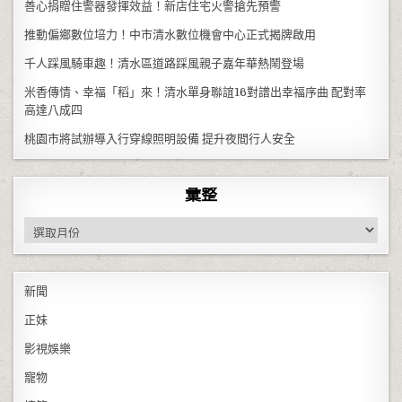
善心捐贈住警器發揮效益！新店住宅火警搶先預警
推動偏鄉數位培力！中市清水數位機會中心正式揭牌啟用
千人踩風騎車趣！清水區道路踩風親子嘉年華熱鬧登場
米香傳情、幸福「稻」來！清水單身聯誼16對譜出幸福序曲 配對率
高達八成四
桃園市將試辦導入行穿線照明設備 提升夜間行人安全
彙整
彙整
新聞
正妹
影視娛樂
寵物