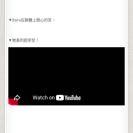
▼Sara在鞦韆上開心的笑。
▼牠真的超享受！