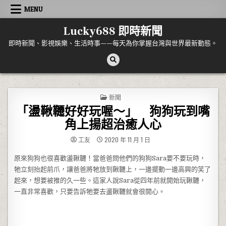
Skip to content
MENU
Lucky688 即時新聞
即時新聞、影視娛樂、生活時事——每天為你掌握台灣與世界最新動態。
POSTED IN
新聞
「盪鞦韆好好玩喔～」 狗狗玩到嘴
角上揚超治癒人心
工友
2020 年 11 月 1 日
原來狗狗也很喜歡盪鞦韆！當爸爸問他們的狗狗Sara要不要玩時，
牠立刻抬起前爪，讓爸爸將牠放到鞦韆上，一邊擺動一邊高興的笑了
起來，想要被推的久一些。這家人說Sara從四年前就開始玩鞦韆，
一直非常喜歡，只要告訴牠要去盪鞦韆就會很開心。