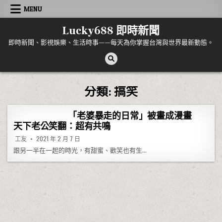
Skip to content
MENU
Lucky688 即時新聞
即時新聞、影視娛樂、生活時事——每天為你掌握台灣與世界最新動態。
分類:
搞笑
「老婆暴走的日常」被畫成漫畫
天下老公笑翻：超有共鳴
工友
2021 年 2 月 7 日
跟另一半在一起的時光，有甜蜜、歡笑也有生…