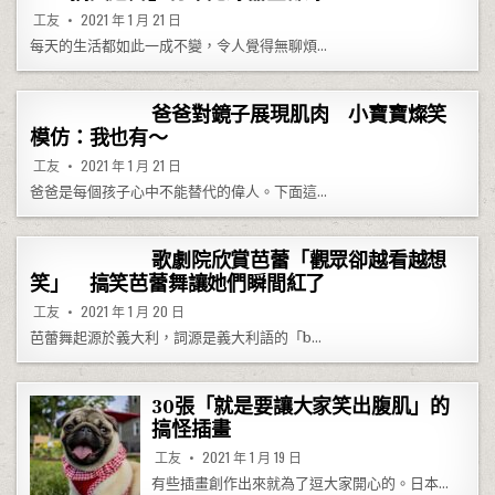
工友
2021 年 1 月 21 日
每天的生活都如此一成不變，令人覺得無聊煩…
爸爸對鏡子展現肌肉 小寶寶燦笑
模仿：我也有～
工友
2021 年 1 月 21 日
爸爸是每個孩子心中不能替代的偉人。下面這…
歌劇院欣賞芭蕾「觀眾卻越看越想
笑」 搞笑芭蕾舞讓她們瞬間紅了
工友
2021 年 1 月 20 日
芭蕾舞起源於義大利，詞源是義大利語的「b…
30張「就是要讓大家笑出腹肌」的
搞怪插畫
工友
2021 年 1 月 19 日
有些插畫創作出來就為了逗大家開心的。日本…