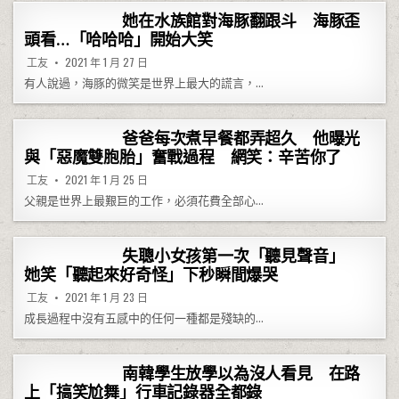
她在水族館對海豚翻跟斗 海豚歪
頭看…「哈哈哈」開始大笑
工友
2021 年 1 月 27 日
有人說過，海豚的微笑是世界上最大的謊言，…
爸爸每次煮早餐都弄超久 他曝光
與「惡魔雙胞胎」奮戰過程 網笑：辛苦你了
工友
2021 年 1 月 25 日
父親是世界上最艱巨的工作，必須花費全部心…
失聰小女孩第一次「聽見聲音」
她笑「聽起來好奇怪」下秒瞬間爆哭
工友
2021 年 1 月 23 日
成長過程中沒有五感中的任何一種都是殘缺的…
南韓學生放學以為沒人看見 在路
上「搞笑尬舞」行車記錄器全都錄