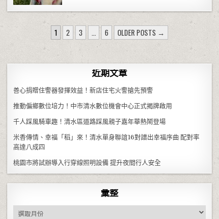
文章分頁
1
2
3
...
6
OLDER POSTS →
近期文章
善心捐贈住警器發揮效益！新店住宅火警搶先預警
推動偏鄉數位培力！中市清水數位機會中心正式揭牌啟用
千人踩風騎車趣！清水區道路踩風親子嘉年華熱鬧登場
米香傳情、幸福「稻」來！清水單身聯誼16對譜出幸福序曲 配對率
高達八成四
桃園市將試辦導入行穿線照明設備 提升夜間行人安全
彙整
彙整